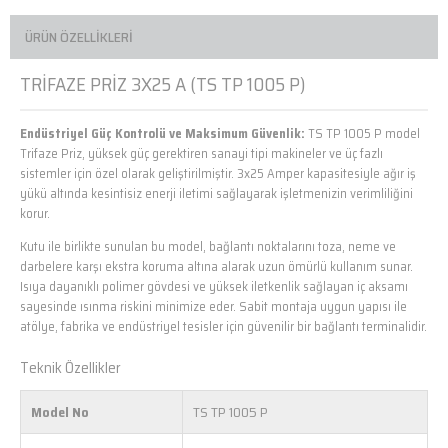
ÜRÜN ÖZELLIKLERI
TRİFAZE PRİZ 3X25 A (TS TP 1005 P)
Endüstriyel Güç Kontrolü ve Maksimum Güvenlik:
TS TP 1005 P model
Trifaze Priz, yüksek güç gerektiren sanayi tipi makineler ve üç fazlı
sistemler için özel olarak geliştirilmiştir. 3x25 Amper kapasitesiyle ağır iş
yükü altında kesintisiz enerji iletimi sağlayarak işletmenizin verimliliğini
korur.
Kutu ile birlikte sunulan bu model, bağlantı noktalarını toza, neme ve
darbelere karşı ekstra koruma altına alarak uzun ömürlü kullanım sunar.
Isıya dayanıklı polimer gövdesi ve yüksek iletkenlik sağlayan iç aksamı
sayesinde ısınma riskini minimize eder. Sabit montaja uygun yapısı ile
atölye, fabrika ve endüstriyel tesisler için güvenilir bir bağlantı terminalidir.
Teknik Özellikler
Model No
TS TP 1005 P