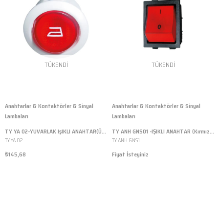
TÜKENDI
TÜKENDI
Anahtarlar & Kontaktörler & Sinyal
Anahtarlar & Kontaktörler & Sinyal
Lambaları
Lambaları
TY YA 02-YUVARLAK IşIKLI ANAHTAR(Ütü)
TY ANH GNS01 -IŞIKLI ANAHTAR (Kırmızı )
TY YA 02
TY ANH GNS1
₺145,68
Fiyat İsteyiniz