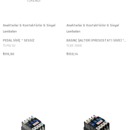
TÜKENDI
Anahtarlar & Kontaktörler & Sinyal
Anahtarlar & Kontaktörler & Sinyal
Lambaları
Lambaları
PEDAL SİVİÇ * SESSİZ
BASINÇ ŞALTERİ (PRESOSTAT) SİVİCİ * İTALYAN
TS PSV 02
TS BE 3988
₺119,90
₺159,14