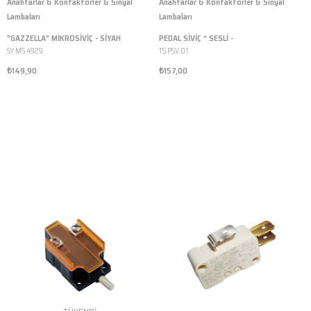
Anahtarlar & Kontaktörler & Sinyal
Anahtarlar & Kontaktörler & Sinyal
Lambaları
Lambaları
"GAZZELLA" MİKROSİVİÇ - SİYAH
PEDAL SİVİÇ * SESLİ -
SY MS 4929
TS PSV 01
₺149,90
₺157,00