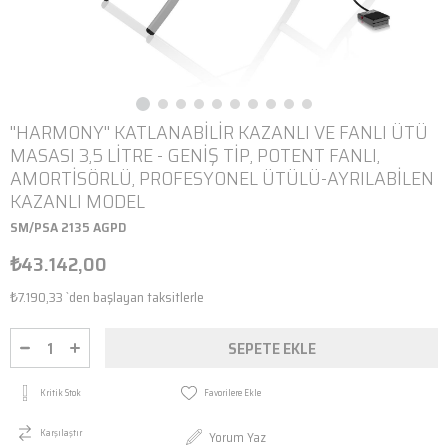
''HARMONY'' KATLANABİLİR KAZANLI VE FANLI ÜTÜ
MASASI 3,5 LİTRE - GENİŞ TİP, POTENT FANLI,
AMORTİSÖRLÜ, PROFESYONEL ÜTÜLÜ-AYRILABİLEN
KAZANLI MODEL
SM/PSA 2135 AGPD
₺43.142,00
₺7.190,33
`den başlayan taksitlerle
Kritik Stok
Favorilere Ekle
Karşılaştır
Yorum Yaz