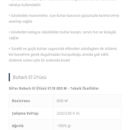
rahatça kullanılabilir.
• Gövdedeki manometre, size buhar basıncını gözünüzle kontrol etme
avantajı sağlar.
• Gövdeden kolayca sökülebilen buhar kazanı, servis hızı ve kolaylık
sağlar.
• Sürekli ve güçlü buharı sayesinde elbiseleri askıdayken de ütülenir,
kol kuvvetine gerek duyulmadan buruşukluğu anında yok edilir,
ütüleme süresi üçte bir oranında kısalır.
Buharlı El Ütüsü
Silter Buharlı El Ütüsü ST/B 200 M - Teknik Özellikler
Rezistans
800 W
Çalışma Voltajı
220/230 V AC
Ağırlık
~1905 gr