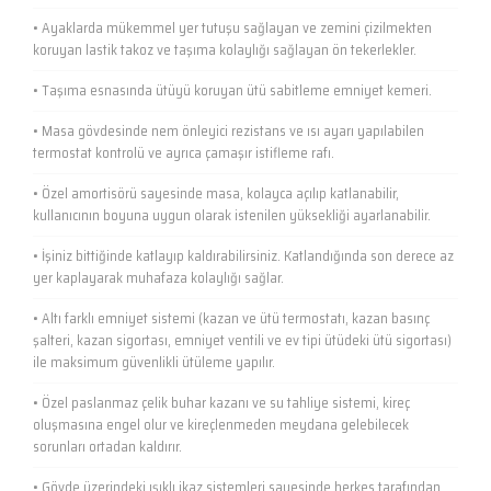
• Ayaklarda mükemmel yer tutuşu sağlayan ve zemini çizilmekten
koruyan lastik takoz ve taşıma kolaylığı sağlayan ön tekerlekler.
• Taşıma esnasında ütüyü koruyan ütü sabitleme emniyet kemeri.
• Masa gövdesinde nem önleyici rezistans ve ısı ayarı yapılabilen
termostat kontrolü ve ayrıca çamaşır istifleme rafı.
• Özel amortisörü sayesinde masa, kolayca açılıp katlanabilir,
kullanıcının boyuna uygun olarak istenilen yüksekliği ayarlanabilir.
• İşiniz bittiğinde katlayıp kaldırabilirsiniz. Katlandığında son derece az
yer kaplayarak muhafaza kolaylığı sağlar.
• Altı farklı emniyet sistemi (kazan ve ütü termostatı, kazan basınç
şalteri, kazan sigortası, emniyet ventili ve ev tipi ütüdeki ütü sigortası)
ile maksimum güvenlikli ütüleme yapılır.
• Özel paslanmaz çelik buhar kazanı ve su tahliye sistemi, kireç
oluşmasına engel olur ve kireçlenmeden meydana gelebilecek
sorunları ortadan kaldırır.
• Gövde üzerindeki ışıklı ikaz sistemleri sayesinde herkes tarafından