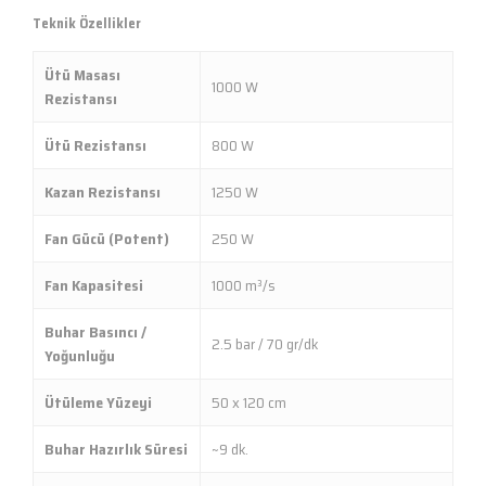
Teknik Özellikler
Ütü Masası
1000 W
Rezistansı
Ütü Rezistansı
800 W
Kazan Rezistansı
1250 W
Fan Gücü (Potent)
250 W
Fan Kapasitesi
1000 m³/s
Buhar Basıncı /
2.5 bar / 70 gr/dk
Yoğunluğu
Ütüleme Yüzeyi
50 x 120 cm
Buhar Hazırlık Süresi
~9 dk.