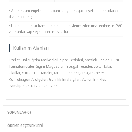
• Alüminyum enjeksiyon tabanı, su yapmayacak şekilde özel olarak
dizayn edilmiştir.
• Ütü sapı mantar hammedisinden tesislerimizden imal edilmiştir. PVC
ve mantar sap seçenekleri mevcuttur.
Kullanım Alanları
Oteller, Halk Eğitim Merkezleri, Spor Tesisleri, Meslek Liseleri, Kuru
Temizlemeciler, Giyim Mağazaları, Sosyal Tesisler, Lokantalar,
Okullar, Yurtlar, Hastaneler, Modelhaneler, Çamaşırhaneler,
Konfeksiyon Atölyeleri, Gelinlik İmalatçıları, Askeri Birlikler,
Pansiyonlar, Terziler ve Evler.
YORUMLAR
(0)
ÖDEME SEÇENEKLERI