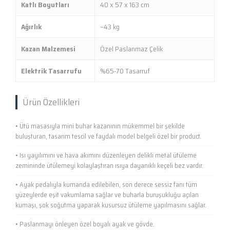
Katlı Boyutları
40 x 57 x 163 cm
Ağırlık
~43 kg
Kazan Malzemesi
Özel Paslanmaz Çelik
Elektrik Tasarrufu
%65-70 Tasarruf
Ürün Özellikleri
• Ütü masasıyla mini buhar kazanının mükemmel bir şekilde
buluşturan, tasarım tescil ve faydalı model belgeli özel bir product.
• Isı yayılımını ve hava akımını düzenleyen delikli metal ütüleme
zemininde ütülemeyi kolaylaştıran ısıya dayanıklı keçeli bez vardır.
• Ayak pedalıyla kumanda edilebilen, son derece sessiz fanı tüm
yüzeylerde eşit vakumlama sağlar ve buharla buruşukluğu açılan
kumaşı, şok soğutma yaparak kusursuz ütüleme yapılmasını sağlar.
• Paslanmayı önleyen özel boyalı ayak ve gövde.