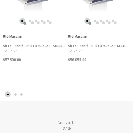
Ütü Masaları
Ütü Masaları
SİLTER GENİŞ TİP ÜTÜ MASASI * KOLLU - EL ÜTÜSÜ KOYMALI - BEZ DAHİL
SİLTER GENİŞ TİP ÜTÜ MASASI *KOLLU- SÜPER MİNİ (1-2 VE 3,5 LT ) İÇİN - BEZ DAHİL
SM GPS 77 U
SM GPS 77
₺57.500,00
₺56.055,00
Anasayfa
KVKK