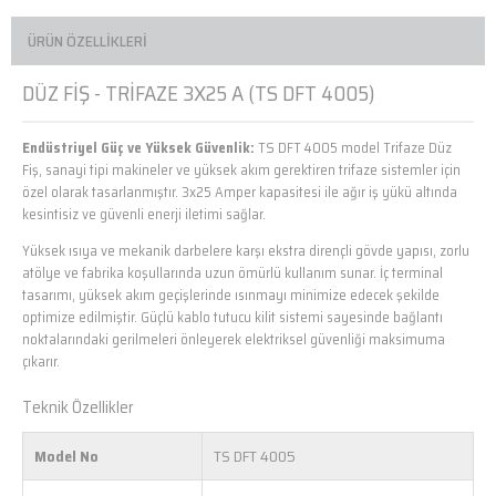
ÜRÜN ÖZELLIKLERI
DÜZ FİŞ - TRİFAZE 3X25 A (TS DFT 4005)
Endüstriyel Güç ve Yüksek Güvenlik:
TS DFT 4005 model Trifaze Düz
Fiş, sanayi tipi makineler ve yüksek akım gerektiren trifaze sistemler için
özel olarak tasarlanmıştır. 3x25 Amper kapasitesi ile ağır iş yükü altında
kesintisiz ve güvenli enerji iletimi sağlar.
Yüksek ısıya ve mekanik darbelere karşı ekstra dirençli gövde yapısı, zorlu
atölye ve fabrika koşullarında uzun ömürlü kullanım sunar. İç terminal
tasarımı, yüksek akım geçişlerinde ısınmayı minimize edecek şekilde
optimize edilmiştir. Güçlü kablo tutucu kilit sistemi sayesinde bağlantı
noktalarındaki gerilmeleri önleyerek elektriksel güvenliği maksimuma
çıkarır.
Teknik Özellikler
Model No
TS DFT 4005