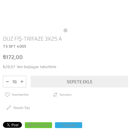
DÜZ FİŞ-TRİFAZE 3X25 A
TS DFT 4005
₺172,00
₺28,67
`den başlayan taksitlerle
Favorilere Ekle
Karşılaştır
Yorum Yaz
WhatsApp
Telegram