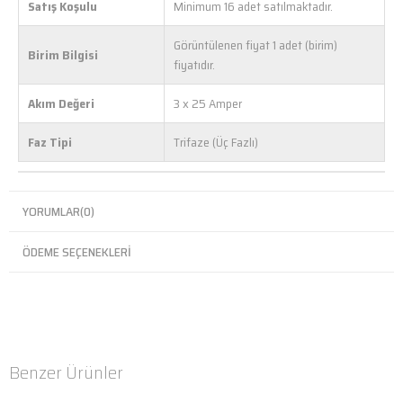
Satış Koşulu
Minimum 16 adet satılmaktadır.
Görüntülenen fiyat 1 adet (birim)
Birim Bilgisi
fiyatıdır.
Akım Değeri
3 x 25 Amper
Faz Tipi
Trifaze (Üç Fazlı)
YORUMLAR
(0)
ÖDEME SEÇENEKLERI
Benzer Ürünler