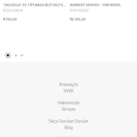
"GAZZELLA" EV TİPİ MASA BEZİ (KUTULU, LOGOLU, ISIYA DAYANIKLI, PUDRA, 135X50 CM)
BARBEKÜ SEHPASI - YENİ MODEL
SY STX 3285 B
SY SP 3000 B
₺780,00
₺2.185,00
Anasayfa
KVKK
Hakkımızda
İletişim
Sıkça Sorulan Sorular
Blog