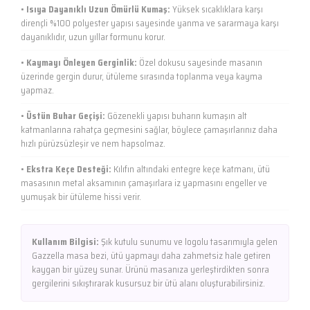
•
Isıya Dayanıklı Uzun Ömürlü Kumaş:
Yüksek sıcaklıklara karşı
dirençli %100 polyester yapısı sayesinde yanma ve sararmaya karşı
dayanıklıdır, uzun yıllar formunu korur.
•
Kaymayı Önleyen Gerginlik:
Özel dokusu sayesinde masanın
üzerinde gergin durur, ütüleme sırasında toplanma veya kayma
yapmaz.
•
Üstün Buhar Geçişi:
Gözenekli yapısı buharın kumaşın alt
katmanlarına rahatça geçmesini sağlar, böylece çamaşırlarınız daha
hızlı pürüzsüzleşir ve nem hapsolmaz.
•
Ekstra Keçe Desteği:
Kılıfın altındaki entegre keçe katmanı, ütü
masasının metal aksamının çamaşırlara iz yapmasını engeller ve
yumuşak bir ütüleme hissi verir.
Kullanım Bilgisi:
Şık kutulu sunumu ve logolu tasarımıyla gelen
Gazzella masa bezi, ütü yapmayı daha zahmetsiz hale getiren
kaygan bir yüzey sunar. Ürünü masanıza yerleştirdikten sonra
gergilerini sıkıştırarak kusursuz bir ütü alanı oluşturabilirsiniz.