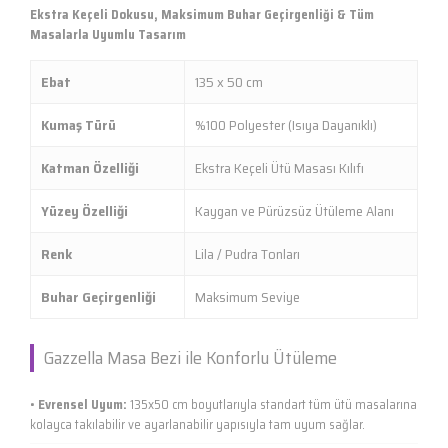
Ekstra Keçeli Dokusu, Maksimum Buhar Geçirgenliği & Tüm
Masalarla Uyumlu Tasarım
Ebat
135 x 50 cm
Kumaş Türü
%100 Polyester (Isıya Dayanıklı)
Katman Özelliği
Ekstra Keçeli Ütü Masası Kılıfı
Yüzey Özelliği
Kaygan ve Pürüzsüz Ütüleme Alanı
Renk
Lila / Pudra Tonları
Buhar Geçirgenliği
Maksimum Seviye
Gazzella Masa Bezi ile Konforlu Ütüleme
•
Evrensel Uyum:
135x50 cm boyutlarıyla standart tüm ütü masalarına
kolayca takılabilir ve ayarlanabilir yapısıyla tam uyum sağlar.