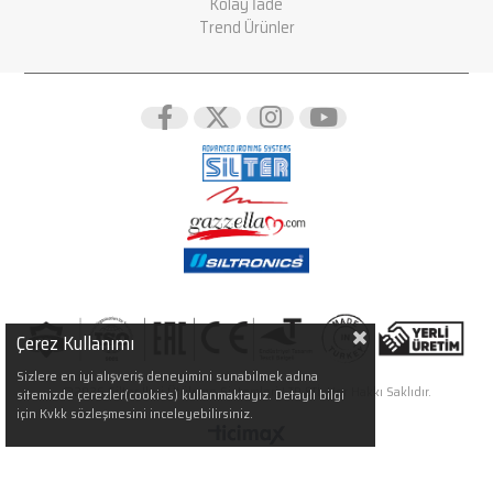
Kolay İade
Trend Ürünler
Çerez Kullanımı
Sizlere en iyi alışveriş deneyimini sunabilmek adına
@2026 Silter İleri Ütüleme Sistemleri LTD.ŞTİ. Her Hakkı Saklıdır.
sitemizde çerezler(cookies) kullanmaktayız. Detaylı bilgi
için Kvkk sözleşmesini inceleyebilirsiniz.