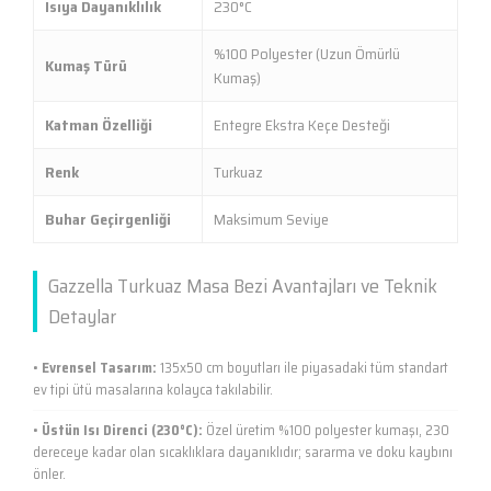
Isıya Dayanıklılık
230°C
%100 Polyester (Uzun Ömürlü
Kumaş Türü
Kumaş)
Katman Özelliği
Entegre Ekstra Keçe Desteği
Renk
Turkuaz
Buhar Geçirgenliği
Maksimum Seviye
Gazzella Turkuaz Masa Bezi Avantajları ve Teknik
Detaylar
•
Evrensel Tasarım:
135x50 cm boyutları ile piyasadaki tüm standart
ev tipi ütü masalarına kolayca takılabilir.
•
Üstün Isı Direnci (230°C):
Özel üretim %100 polyester kumaşı, 230
dereceye kadar olan sıcaklıklara dayanıklıdır; sararma ve doku kaybını
önler.