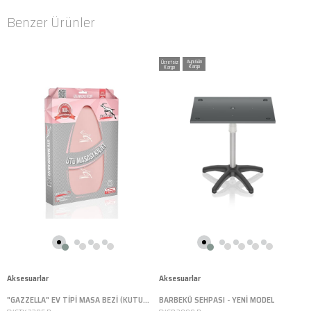
Benzer Ürünler
Ücretsiz
Kargo
Aksesuarlar
Aksesuarlar
"GAZZELLA" EV TİPİ MASA BEZİ (KUTULU, LOGOLU, ISIYA DAYANIKLI, PUDRA, 135X50 CM)
BARBEKÜ SEHPASI - YENİ MODEL