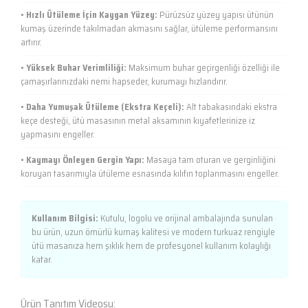
•
Hızlı Ütüleme İçin Kaygan Yüzey:
Pürüzsüz yüzey yapısı ütünün
kumaş üzerinde takılmadan akmasını sağlar, ütüleme performansını
artırır.
•
Yüksek Buhar Verimliliği:
Maksimum buhar geçirgenliği özelliği ile
çamaşırlarınızdaki nemi hapseder, kurumayı hızlandırır.
•
Daha Yumuşak Ütüleme (Ekstra Keçeli):
Alt tabakasındaki ekstra
keçe desteği, ütü masasının metal aksamının kıyafetlerinize iz
yapmasını engeller.
•
Kaymayı Önleyen Gergin Yapı:
Masaya tam oturan ve gerginliğini
koruyan tasarımıyla ütüleme esnasında kılıfın toplanmasını engeller.
Kullanım Bilgisi:
Kutulu, logolu ve orijinal ambalajında sunulan
bu ürün, uzun ömürlü kumaş kalitesi ve modern turkuaz rengiyle
ütü masanıza hem şıklık hem de profesyonel kullanım kolaylığı
katar.
Ürün Tanıtım Videosu: