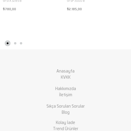
SY STX 3285 B
SY SP 3000 B
₺780,00
₺2.185,00
Anasayfa
KVKK
Hakkımızda
İletişim
Sıkça Sorulan Sorular
Blog
Kolay İade
Trend Ürünler